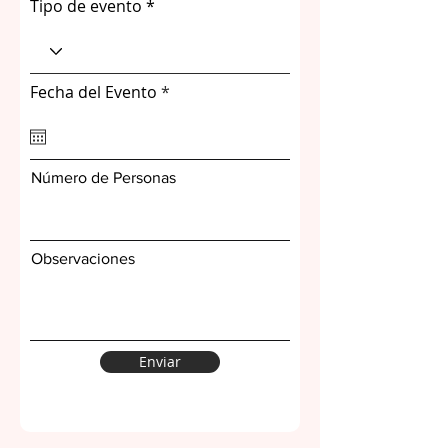
Tipo de evento
r
Fecha del Evento
*
e
q
u
i
r
Número de Personas
e
d
Observaciones
Enviar