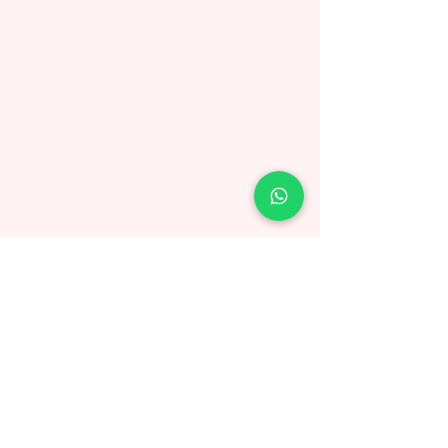
‪+57
312 3359549